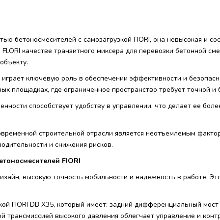
ью бетоносмесителей с самозагрузкой FIORI, она невысокая и сос
ь FLORI качестве транзитного миксера для перевозки бетонной сме
объекту.
 играет ключевую роль в обеспечении эффективности и безопасн
ных площадках, где ограниченное пространство требует точной и
енности способствует удобству в управлении, что делает ее боле
современной строительной отрасли является неотъемлемым факто
водительности и снижения рисков.
етоносмесителей FIORI
изайн, высокую точность мобильности и надежность в работе. Эт
кой FIORI DB X35, который имеет: задний дифференциальный мост
ой трансмиссией высокого давления облегчает управление и кон