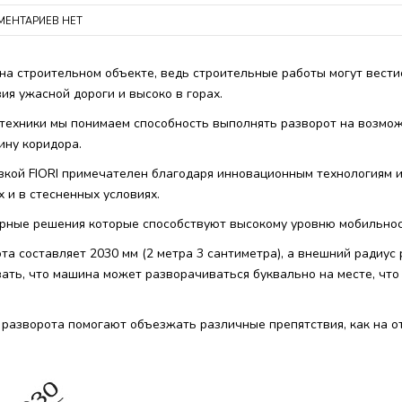
ЕНТАРИЕВ НЕТ
на строительном объекте, ведь строительные работы могут вестис
ия ужасной дороги и высоко в горах.
техники мы понимаем способность выполнять разворот на возмо
ину коридора.
зкой FIORI примечателен благодаря инновационным технологиям 
 и в стесненных условиях.
ерные решения которые способствуют высокому уровню мобильност
та составляет 2030 мм (2 метра 3 сантиметра), а внешний радиус 
зать, что машина может разворачиваться буквально на месте, что
 разворота помогают объезжать различные препятствия, как на о