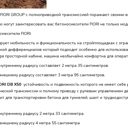
FIORI GROUP с полноприводной трансмиссией поражают своими в
 могут заинтересовать вас бетоносмесители FIORI не только мод
месители FIORI:
ирует мобильность и функциональность на стройплощадках с огр
кой дифференциалов который подходит особенно для использовани
аря просторной кабине, машина необычайно комфортна для операт
нутреннему радиусу составляет 2 метра 35 сантиметров.
внешнему радиусу составляет 3 метра 95 сантиметров.
ORI DB X50
устойчивость и подвижность которого не имеет себе 
ической трансмиссии и полному приводу с рулевым управлением д
ит для транспортировки бетона для туннелей, шахт и труднодост
нутреннему радиусу 2 метра 33 сантиметра.
внешнему радиусу 4 метра 55 сантиметра