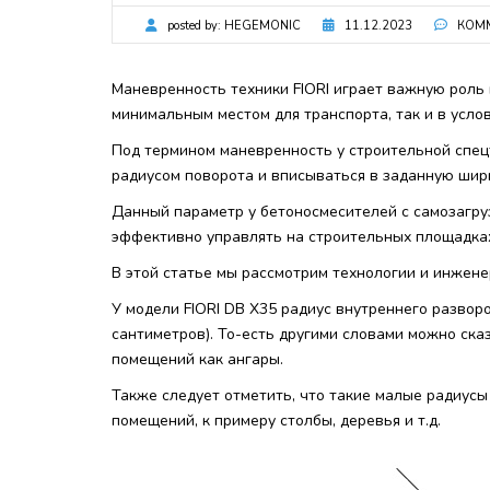
posted by:
HEGEMONIC
11.12.2023
КОММ
Маневренность техники FIORI играет важную роль 
минимальным местом для транспорта, так и в услов
Под термином маневренность у строительной спец
радиусом поворота и вписываться в заданную шир
Данный параметр у бетоносмесителей с самозагру
эффективно управлять на строительных площадках
В этой статье мы рассмотрим технологии и инжен
У модели FIORI DB X35 радиус внутреннего разворо
сантиметров). То-есть другими словами можно ска
помещений как ангары.
Также следует отметить, что такие малые радиусы
помещений, к примеру столбы, деревья и т.д.