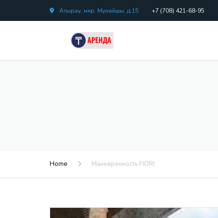
Атырау, мкр. Мунайшы, д.15
+7 (708) 421-68-95
Home
Маневренность FIORI