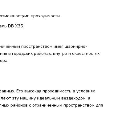
озможностями проходимости.
ель DB X35.
аниченным пространством имея шарнирно-
я в городских районах, внутри и окрестностях
ора.
равных. Его высокая проходимость в условиях
елают эту машину идеальным вездеходом, а
упных районов с ограниченным пространством для