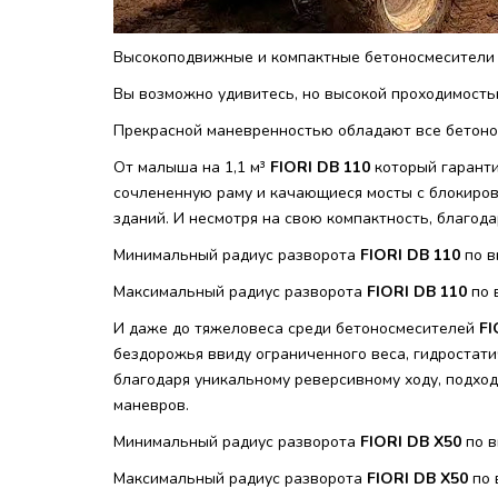
Высокоподвижные и компактные бетоносмесители 
Вы возможно удивитесь, но высокой проходимостью
Прекрасной маневренностью обладают все бетонос
От малыша на 1,1 м³
FIORI DB 110
который гарант
сочлененную раму и качающиеся мосты с блокиров
зданий. И несмотря на свою компактность, благод
Минимальный радиус разворота
FIORI DB 110
по
в
Максимальный радиус разворота
FIORI DB 110
по 
И даже до тяжеловеса среди бетоносмесителей
FI
бездорожья ввиду ограниченного веса, гидростат
благодаря уникальному реверсивному ходу, подход
маневров.
Минимальный радиус разворота
FIORI DB X50
по в
Максимальный радиус разворота
FIORI DB X50
по 